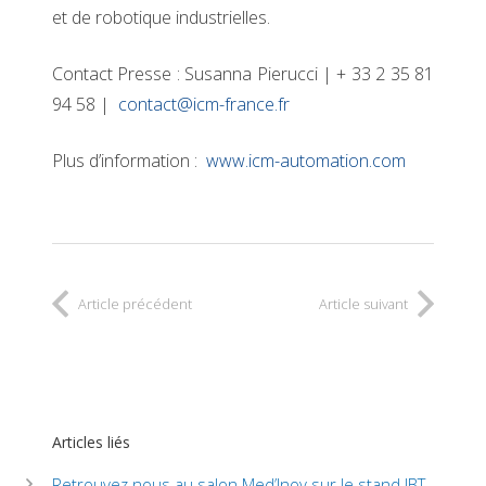
et de robotique industrielles.
Contact Presse : Susanna Pierucci | + 33 2 35 81
94 58 |
contact@icm-france.fr
Plus d’information :
www.icm-automation.com
Article précédent
Article suivant
Articles liés
Retrouvez nous au salon Med’Inov sur le stand JBT