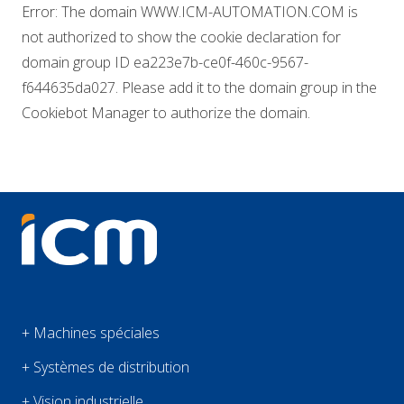
Error: The domain WWW.ICM-AUTOMATION.COM is
not authorized to show the cookie declaration for
domain group ID ea223e7b-ce0f-460c-9567-
f644635da027. Please add it to the domain group in the
Cookiebot Manager to authorize the domain.
+ Machines spéciales
+ Systèmes de distribution
+ Vision industrielle