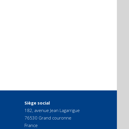
Siège social
182, avenue Jean Lagarrigue
76530 Grand couronne
France