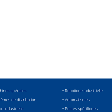
hines spéciales
+ Robotique industrielle
tèmes de distribution
+ Automatismes
on industrielle
+ Postes spécifiques