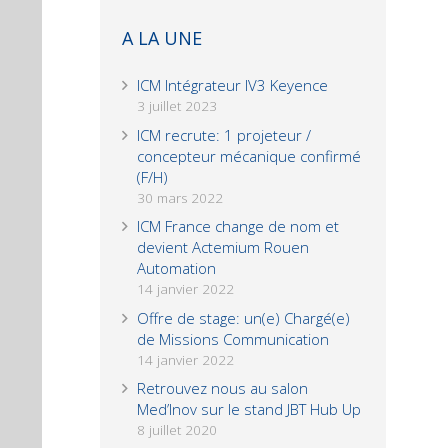
blank
A LA UNE
ICM Intégrateur IV3 Keyence
3 juillet 2023
ICM recrute: 1 projeteur /
concepteur mécanique confirmé
(F/H)
30 mars 2022
ICM France change de nom et
devient Actemium Rouen
Automation
14 janvier 2022
Offre de stage: un(e) Chargé(e)
de Missions Communication
14 janvier 2022
Retrouvez nous au salon
Med’Inov sur le stand JBT Hub Up
8 juillet 2020