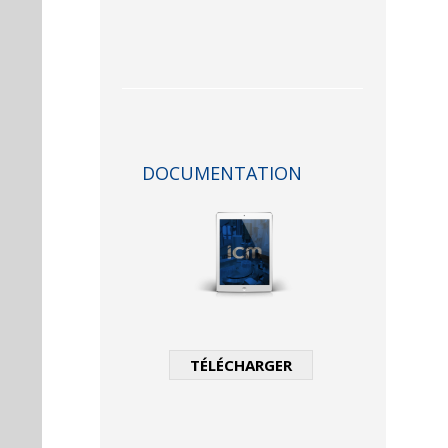
DOCUMENTATION
TÉLÉCHARGER
This
field