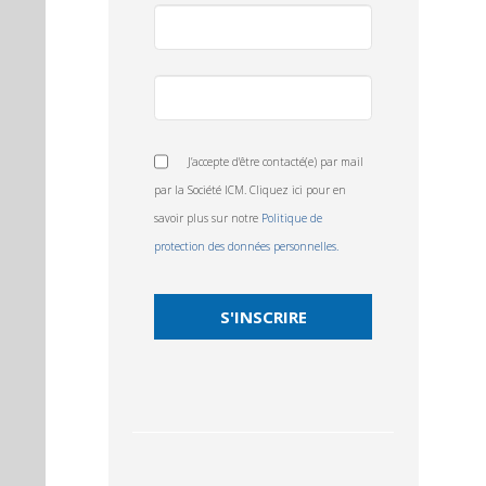
J’accepte d'être contacté(e) par mail
par la Société ICM. Cliquez ici pour en
savoir plus sur notre
Politique de
protection des données personnelles.
S'INSCRIRE
This
field
should
be
left