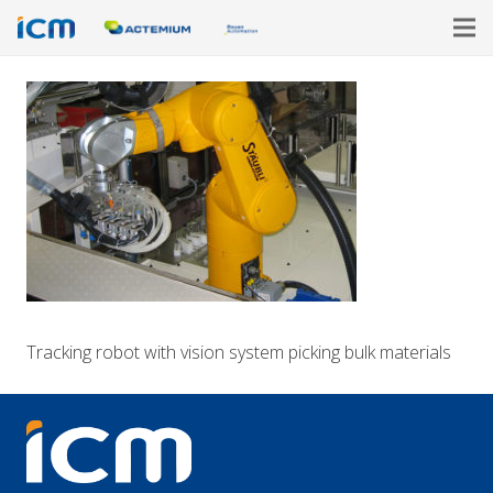
Tracking robot with vision system picking bulk materials